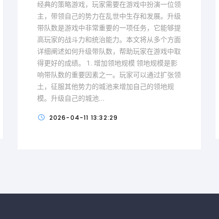
经典的策略游戏，玩家需要在游戏中扮演一位领
主，带领自己的势力在乱世中生存和发展。升级
带队数是游戏中非常重要的一项任务，它能够提
高玩家的战斗力和统治能力。本文将从多个方面
详细阐述如何升级带队数，帮助玩家在游戏中取
得更好的成绩。 1. 增加领地规模 领地规模是影
响带队数的重要因素之一。玩家可以通过扩张领
土，征服其他势力的城池来增加自己的领地规
模。升级自己的城池...
2026-04-11 13:32:29