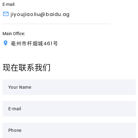
E-mail:
jiyoujiaoliu@baidu.ag
Main Office:
亳州市杆烟城461号
现在联系我们
Your Name
E-mail
Phone